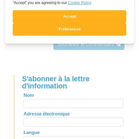
Soumettre le commentaire
S'abonner à la lettre
d'information
Leave
Nom
this
field
Adresse électronique
blank
Langue