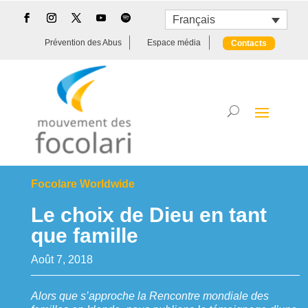
Français
Prévention des Abus
Espace média
Contacts
Focolare Worldwide
Le choix de Dieu en tant
que famille
Août 7, 2018
Alors que s’approche la Rencontre mondiale des