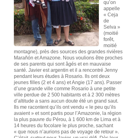
qu’on
appelle
« Ceja
de
Selva »
(moitié
forêt,
moitié
montagne), près des sources des grandes rivières
Marañón et Amazone. Nous voulions être proches
de ses parents qui sont âgés et en mauvaise
santé. Javier est argentin et il a rencontré Jenny
pendant leurs études à Rosario. Ils ont deux
jeunes filles (2 et 4 ans) et Angie (17 ans). Passer
d’une grande ville comme Rosario à une petite
ville perdue de 2 500 habitants et à 2 300 mètres
d’altitude a sans aucun doute été un grand saut.
Ils me racontent qu’ils ont vendu « le peu qu’ils
avaient » et sont partis pour l’Amazonie, la région
la plus pauvre du Pérou, à 1 600 km de Lima et à
14 heures du focolare le plus proche, sachant
« que nous n’aurions pas de voyage de retour ».
C’était, surtout pour Javier, un vrai défi. Dès leur