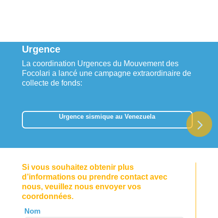
Urgence
La coordination Urgences du Mouvement des
Focolari a lancé une campagne extraordinaire de
collecte de fonds:
Urgence sismique au Venezuela
Si vous souhaitez obtenir plus
d’informations ou prendre contact avec
nous, veuillez nous envoyer vos
coordonnées.
Leave
Nom