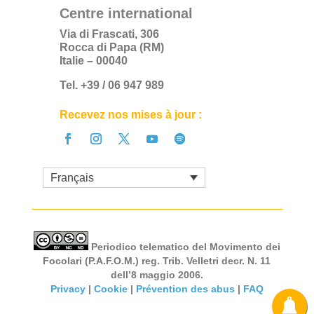
Centre international
Via di Frascati, 306
Rocca di Papa (RM)
Italie – 00040
Tel. +39 / 06 947 989
Recevez nos mises à jour :
Français
Periodico telematico del Movimento dei
Focolari (P.A.F.O.M.) reg. Trib. Velletri decr. N. 11
dell’8 maggio 2006.
Privacy
|
Cookie
|
Prévention des abus
|
FAQ