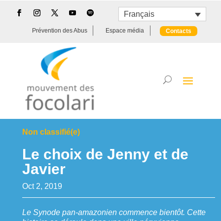
Français
Prévention des Abus
Espace média
Contacts
Non classifié(e)
Le choix de Jenny et de
Javier
Oct 2, 2019
Le Synode pan-amazonien commence bientôt. Cette