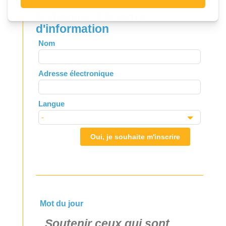
S'abonner à la lettre
d'information
Leave
Nom
this
field
Adresse électronique
blank
Langue
Oui, je souhaite m'inscrire
Mot du jour
Soutenir ceux qui sont