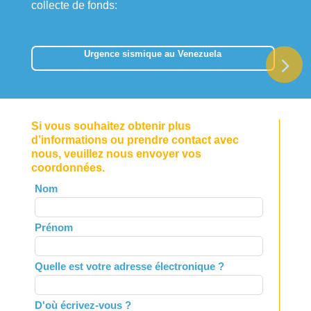
collecte de fonds:
Urgence sismique au Venezuela
Si vous souhaitez obtenir plus
d’informations ou prendre contact avec
nous, veuillez nous envoyer vos
coordonnées.
Leave
Nom
this
field
Prénom
blank
Quelle est votre adresse électronique ?
D'où écrivez-vous ?