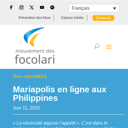
Français
Prévention des Abus
Espace média
Contacts
Non classifié(e)
Mariapolis en ligne aux
Philippines
Juin 11, 2020
« La nécessité aiguise l’appétit ». C'est dans le