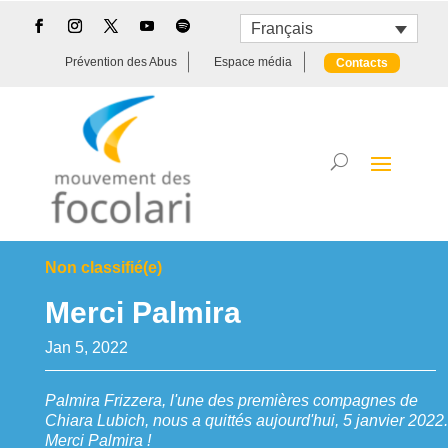
Français
Prévention des Abus
Espace média
Contacts
Non classifié(e)
Merci Palmira
Jan 5, 2022
Palmira Frizzera, l'une des premières compagnes de
Chiara Lubich, nous a quittés aujourd'hui, 5 janvier 2022.
Merci Palmira !