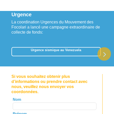
Urgence
La coordination Urgences du Mouvement des
Focolari a lancé une campagne extraordinaire de
collecte de fonds:
Urgence sismique au Venezuela
Si vous souhaitez obtenir plus
d’informations ou prendre contact avec
nous, veuillez nous envoyer vos
coordonnées.
Leave
Nom
this
field
Prénom