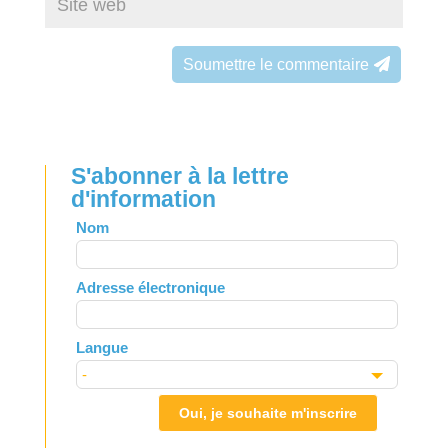
Soumettre le commentaire
S'abonner à la lettre
d'information
Leave
Nom
this
field
Adresse électronique
blank
Langue
Oui, je souhaite m'inscrire