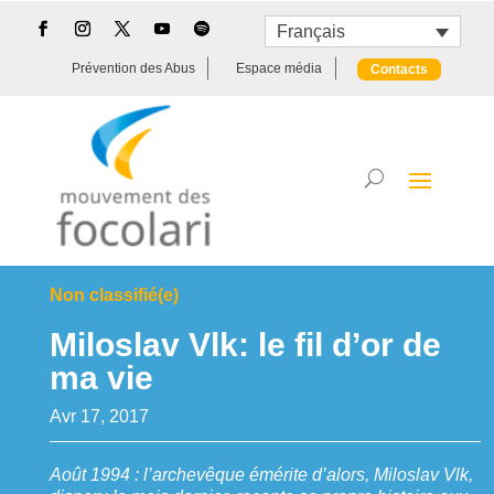
Français
Prévention des Abus
Espace média
Contacts
Non classifié(e)
Miloslav Vlk: le fil d’or de
ma vie
Avr 17, 2017
Août 1994 : l’archevêque émérite d’alors, Miloslav Vlk,