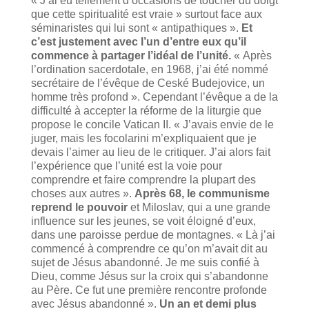
« J’ai eu tellement d’occasions de toucher du doigt
que cette spiritualité est vraie » surtout face aux
séminaristes qui lui sont « antipathiques ».
Et
c’est justement avec l’un d’entre eux qu’il
commence à partager l’idéal de l’unité.
« Après
l’ordination sacerdotale, en 1968, j’ai été nommé
secrétaire de l’évêque de Ceské Budejovice, un
homme très profond ». Cependant l’évêque a de la
difficulté à accepter la réforme de la liturgie que
propose le concile Vatican II. « J’avais envie de le
juger, mais les focolarini m’expliquaient que je
devais l’aimer au lieu de le critiquer. J’ai alors fait
l’expérience que l’unité est la voie pour
comprendre et faire comprendre la plupart des
choses aux autres ».
Après 68, le communisme
reprend le pouvoir
et Miloslav, qui a une grande
influence sur les jeunes, se voit éloigné d’eux,
dans une paroisse perdue de montagnes. « Là j’ai
commencé à comprendre ce qu’on m’avait dit au
sujet de Jésus abandonné. Je me suis confié à
Dieu, comme Jésus sur la croix qui s’abandonne
au Père. Ce fut une première rencontre profonde
avec Jésus abandonné ».
Un an et demi plus