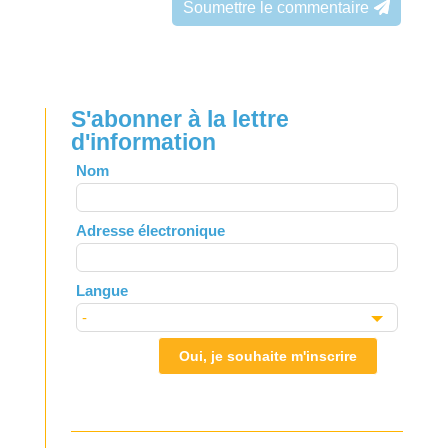
Soumettre le commentaire
S'abonner à la lettre
d'information
Leave
Nom
this
field
Adresse électronique
blank
Langue
Oui, je souhaite m'inscrire