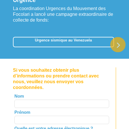
La coordination Urgences du Mouvement des
Focolari a lancé une campagne extraordinaire de
collecte de fonds:
Urgence sismique au Venezuela
Si vous souhaitez obtenir plus
d’informations ou prendre contact avec
nous, veuillez nous envoyer vos
coordonnées.
Leave
Nom
this
field
Prénom
blank
Quelle est votre adresse électronique ?