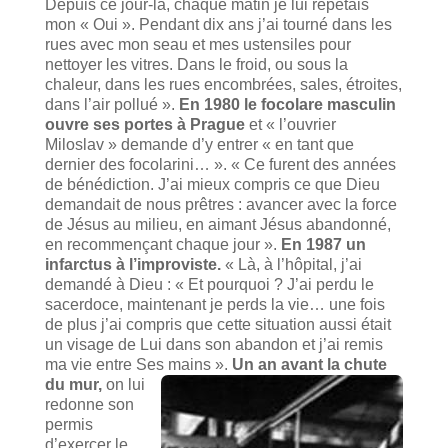
Depuis ce jour-là, chaque matin je lui répétais
mon « Oui ». Pendant dix ans j’ai tourné dans les
rues avec mon seau et mes ustensiles pour
nettoyer les vitres. Dans le froid, ou sous la
chaleur, dans les rues encombrées, sales, étroites,
dans l’air pollué ».
En 1980 le focolare masculin
ouvre ses portes à Prague
et « l’ouvrier
Miloslav » demande d’y entrer « en tant que
dernier des focolarini… ». « Ce furent des années
de bénédiction. J’ai mieux compris ce que Dieu
demandait de nous prêtres : avancer avec la force
de Jésus au milieu, en aimant Jésus abandonné,
en recommençant chaque jour ».
En 1987 un
infarctus à l’improviste.
« Là, à l’hôpital, j’ai
demandé à Dieu : « Et pourquoi ? J’ai perdu le
sacerdoce, maintenant je perds la vie… une fois
de plus j’ai compris que cette situation aussi était
un visage de Lui dans son abandon et j’ai remis
ma vie entre Ses mains ».
Un an avant la chute
du mur,
on lui
redonne son
permis
d’exercer le