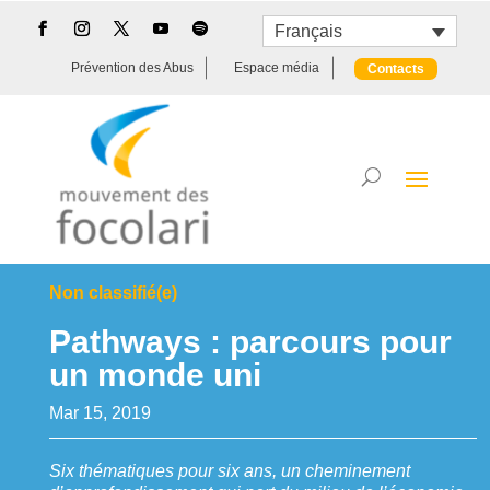
Français
Prévention des Abus
Espace média
Contacts
Non classifié(e)
Pathways : parcours pour
un monde uni
Mar 15, 2019
Six thématiques pour six ans, un cheminement