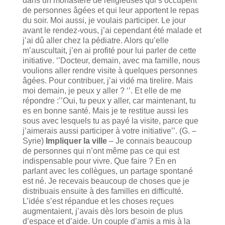
dans un monastère de religieuses qui s’occupent
de personnes âgées et qui leur apportent le repas
du soir. Moi aussi, je voulais participer. Le jour
avant le rendez-vous, j’ai cependant été malade et
j’ai dû aller chez la pédiatre. Alors qu’elle
m’auscultait, j’en ai profité pour lui parler de cette
initiative. ‘’Docteur, demain, avec ma famille, nous
voulions aller rendre visite à quelques personnes
âgées. Pour contribuer, j’ai vidé ma tirelire. Mais
moi demain, je peux y aller ? ‘’. Et elle de me
répondre :’’Oui, tu peux y aller, car maintenant, tu
es en bonne santé. Mais je te restitue aussi les
sous avec lesquels tu as payé la visite, parce que
j’aimerais aussi participer à votre initiative’’. (G. –
Syrie)
Impliquer la ville
– Je connais beaucoup
de personnes qui n’ont même pas ce qui est
indispensable pour vivre. Que faire ? En en
parlant avec les collègues, un partage spontané
est né. Je recevais beaucoup de choses que je
distribuais ensuite à des familles en difficulté.
L’idée s’est répandue et les choses reçues
augmentaient, j’avais dès lors besoin de plus
d’espace et d’aide. Un couple d’amis a mis à la