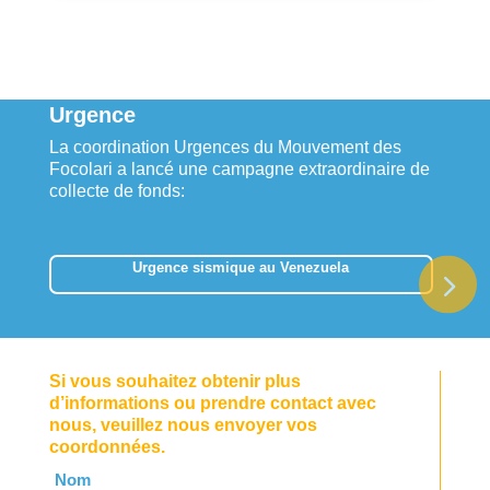
Urgence
La coordination Urgences du Mouvement des
Focolari a lancé une campagne extraordinaire de
collecte de fonds:
Urgence sismique au Venezuela
Si vous souhaitez obtenir plus
d’informations ou prendre contact avec
nous, veuillez nous envoyer vos
coordonnées.
Leave
Nom