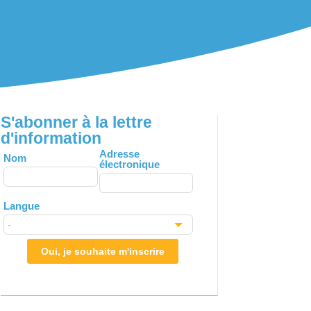
S'abonner à la lettre
d'information
Leave
Adresse
Nom
électronique
this
field
blank
Langue
Oui, je souhaite m'inscrire