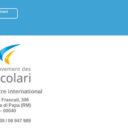
ient
re international
i Frascati, 306
a di Papa (RM)
e – 00040
+39 / 06 947 989