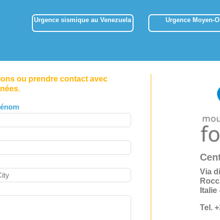
Urgence sismique au Venezuela
Urgence Moyen-Or
tions ou prendre contact avec
nnées.
rénom
Cent
Via d
Rocc
Itali
Tel. 