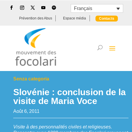
Français
Prévention des Abus
Espace média
Contacts
Senza categoria
Slovénie : conclusion de la
visite de Maria Voce
Août 6, 2011
Visite à des personnalités civiles et religieuses.