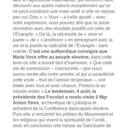
découvrir aux autres nations européennes qu’on
ne peut construire une vraie unité si elle ne repose
pas sur Dieu »
.
« Vous
– a-t-elle ajouté –
avec
votre expérience, vous pouvez dire que la seule
révolution avec des résultats positifs est celle de
l’Évangile. »
De là, la nécessité de
« vivre et
parler »
, de
« s’améliorer »
en témoignant avec la
vie et la parole la radicalité de l’Évangile : sans
crainte.
C’est une authentique consigne que
Maria Voce offre au peuple slovène,
dans cette
terre où elle a trouvé tant d’harmonie.
« Que cette
vie de communion
– conclut-elle –
que nous
avons sentie dès notre arrivée, et qui a caractérisé
cette visite
– fruit de l’amour réciproque –,
soit
totale avec tous et avec chacun
.
Portons-la au
monde entier. »
Le lendemain, 4 août, la
présidente des Focolari a rendu visite à Mgr
Anton Stres
, archevêque de Ljublajna et
président de la Conférence épiscopale slovène.
Puis elle a rencontré les prêtres du Mouvement et
les religieux qui vivent la spiritualité de l’unité,
avec en conclusion une messe au Sanctuaire de