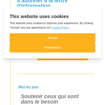
S'abonner à la lettre
d'information
Leave
Nom
this
field
Adresse électronique
blank
Langue
Oui, je souhaite m'inscrire
Mot du jour
Soutenir ceux qui sont
dans le besoin