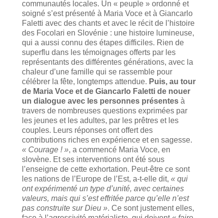
communautés locales. Un « peuple » ordonné et
soigné s’est présenté à Maria Voce et à Giancarlo
Faletti avec des chants et avec le récit de l’histoire
des Focolari en Slovénie : une histoire lumineuse,
qui a aussi connu des étapes difficiles. Rien de
superflu dans les témoignages offerts par les
représentants des différentes générations, avec la
chaleur d’une famille qui se rassemble pour
célébrer la fête, longtemps attendue.
Puis, au tour
de Maria Voce et de Giancarlo Faletti de nouer
un dialogue avec les personnes présentes
à
travers de nombreuses questions exprimées par
les jeunes et les adultes, par les prêtres et les
couples. Leurs réponses ont offert des
contributions riches en expérience et en sagesse.
« Courage ! »
, a commencé Maria Voce, en
slovène. Et ses interventions ont été sous
l’enseigne de cette exhortation. Peut-être ce sont
les nations de l’Europe de l’Est, a-t-elle dit,
« qui
ont expérimenté un type d’unité, avec certaines
valeurs, mais qui s’est effritée parce qu’elle n’est
pas construite sur Dieu »
. Ce sont justement elles,
face à l’agressivité matérialiste, qui doivent
« faire