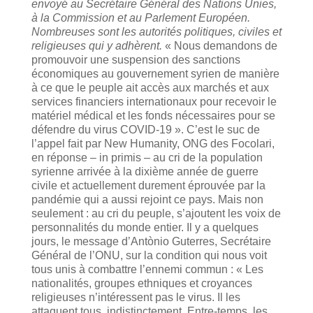
envoyé au Secrétaire Général des Nations Unies,
à la Commission et au Parlement Européen.
Nombreuses sont les autorités politiques, civiles et
religieuses qui y adhèrent.
« Nous demandons de
promouvoir une suspension des sanctions
économiques au gouvernement syrien de manière
à ce que le peuple ait accès aux marchés et aux
services financiers internationaux pour recevoir le
matériel médical et les fonds nécessaires pour se
défendre du virus COVID-19 ». C’est le suc de
l’appel fait par New Humanity, ONG des Focolari,
en réponse – in primis – au cri de la population
syrienne arrivée à la dixième année de guerre
civile et actuellement durement éprouvée par la
pandémie qui a aussi rejoint ce pays. Mais non
seulement : au cri du peuple, s’ajoutent les voix de
personnalités du monde entier. Il y a quelques
jours, le message d’Antònio Guterres, Secrétaire
Général de l’ONU, sur la condition qui nous voit
tous unis à combattre l’ennemi commun : « Les
nationalités, groupes ethniques et croyances
religieuses n’intéressent pas le virus. Il les
attaquent tous, indistinctement. Entre-temps, les