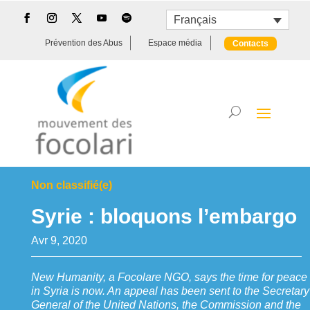
Français
Prévention des Abus
Espace média
Contacts
Non classifié(e)
Syrie : bloquons l’embargo
Avr 9, 2020
New Humanity, a Focolare NGO, says the time for peace
in Syria is now. An appeal has been sent to the Secretary
General of the United Nations, the Commission and the