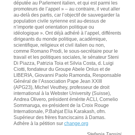
députée au Parlement italien, et qui est parmi les
promoteurs de l’appel » – au contraire, il veut aller
au-delà des partis, car l’objectif de sauvegarder la
population civile syrienne est au-dessus de
n’importe quel orientation politique ou
idéologique ». Ont déjà adhéré à l’appel, différents
dirigeants du monde politique, académique,
scientifique, religieux et civil italien ou non,
comme Romano Prodi, le sous-secrétaire pour le
travail et les politiques sociales, le sénateur Steni
Di Piazza, Patrizia Toia et Silvia Costa, d. Luigi
Ciotti, fondateur du Groupe Abele Onlus et de
LIBERIA, Giovanni Paolo Ramonda, Responsable
Général de l’Association Pape Jean XXIII
(APG23), Michel Veuthey, professeur de droit
international à la Webster University (Suisse),
Andrea Olivero, président émérite ACLI, Cornelio
Sommaruga, ex-président de la Croix Rouge
Internationale, P.Bahjat Elia Karakash, ofm.
Supérieur des frères franciscains à Damas.
Adhère à la pétition sur
change.org
Stefania Tansini