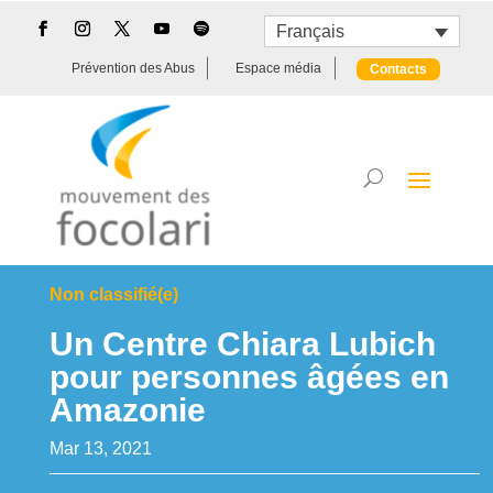
Français
Prévention des Abus
Espace média
Contacts
Non classifié(e)
Un Centre Chiara Lubich
pour personnes âgées en
Amazonie
Mar 13, 2021