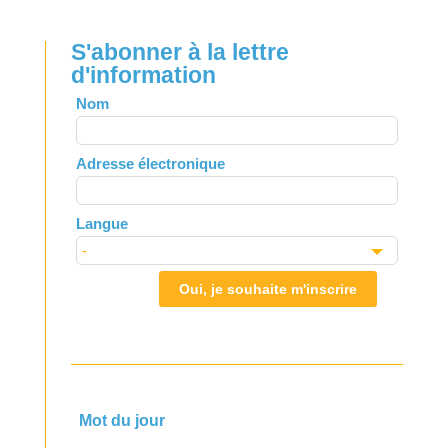
S'abonner à la lettre
d'information
Leave
Nom
this
field
Adresse électronique
blank
Langue
Oui, je souhaite m'inscrire
Mot du jour