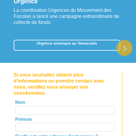
Urgence
La coordination Urgences du Mouvement des
Focolari a lancé une campagne extraordinaire de
collecte de fonds:
Urgence sismique au Venezuela
Si vous souhaitez obtenir plus
d’informations ou prendre contact avec
nous, veuillez nous envoyer vos
coordonnées.
Leave
Nom
this
field
Prénom
blank