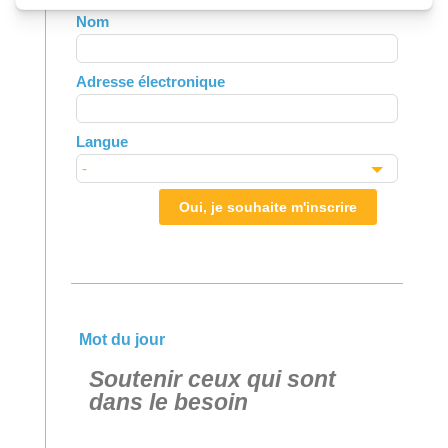
Leave
Nom
this
field
Adresse électronique
blank
Langue
Oui, je souhaite m'inscrire
Mot du jour
Soutenir ceux qui sont
dans le besoin