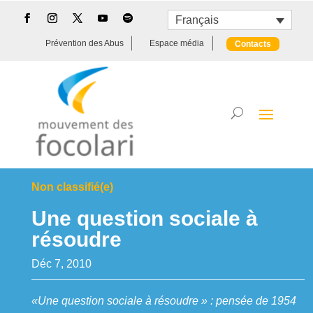
Français
Prévention des Abus
Espace média
Contacts
Non classifié(e)
Une question sociale à
résoudre
Déc 7, 2010
«Une question sociale à résoudre » : pensée de 1954