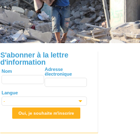
S'abonner à la lettre
d'information
Leave
Adresse
Nom
électronique
this
field
blank
Langue
Oui, je souhaite m'inscrire