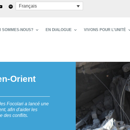
Français
I SOMMES-NOUS?
EN DIALOGUE
VIVONS POUR L’UNITÉ
n-Orient
es Focolari a lancé une
t, afin d'aider les
 des conflits.