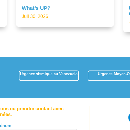
What’s UP?
Juil 30, 2026
Urgence sismique au Venezuela
Urgence Moyen-Or
tions ou prendre contact avec
nnées.
rénom