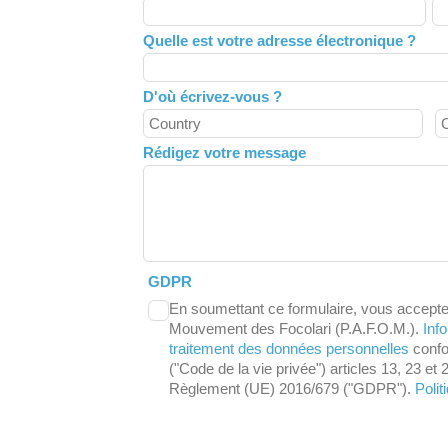
this
field
Quelle est votre adresse électronique ?
blank
D'où écrivez-vous ?
Rédigez votre message
GDPR
En soumettant ce formulaire, vous accepte
Mouvement des Focolari (P.A.F.O.M.).
Info
traitement des données personnelles
confo
("Code de la vie privée") articles 13, 23 et 
Règlement (UE) 2016/679 ("GDPR").
Polit