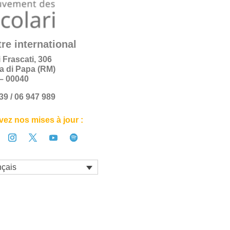
re international
i Frascati, 306
a di Papa (RM)
e – 00040
+39 / 06 947 989
ez nos mises à jour :
nçais