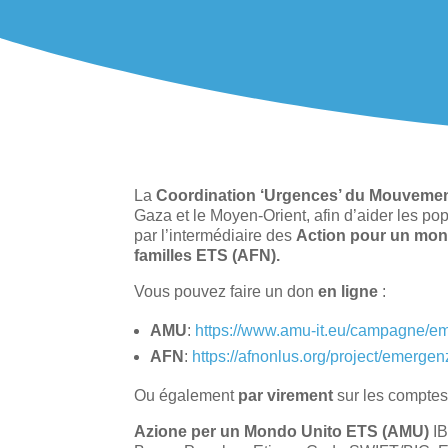
La
Coordination ‘Urgences’ du Mouvemen
Gaza et le Moyen-Orient, afin d’aider les pop
par l’intermédiaire des
Action pour un mon
familles ETS (AFN).
Vous pouvez faire un don
en ligne
:
AMU
:
https://www.amu-it.eu/campagne/e
AFN
:
https://afnonlus.org/project/emerge
Ou également
par virement
sur les comptes
Azione per un Mondo Unito ETS (AMU)
IB