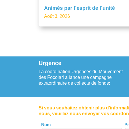
Animés par l’esprit de l’unité
Août 3, 2026
Urgence
La coordination Urgences du Mouvement
des Focolari a lancé une campagne
extraordinaire de collecte de fonds:
Si vous souhaitez obtenir plus d’informa
nous, veuillez nous envoyer vos coordo
Leave
Nom
P