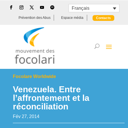
Français
Prévention des Abus
Espace média
Contacts
Focolare Worldwide
Venezuela. Entre
l’affrontement et la
réconciliation
Fév 27, 2014