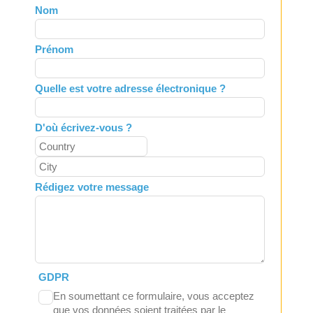
Leave
Nom
this
field
Prénom
blank
Quelle est votre adresse électronique ?
D'où écrivez-vous ?
Rédigez votre message
GDPR
En soumettant ce formulaire, vous acceptez
que vos données soient traitées par le