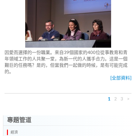
因愛而選擇的一份職業。來自39個國家的400位從事教育和青
年領域工作的人共聚一堂，為新一代的人攜手合力。這是一個
艱巨的任務嗎？是的，但當我們一起做的時候，是有可能完成
的。
[全部資料]
1
2
3
>
專題管道
經濟