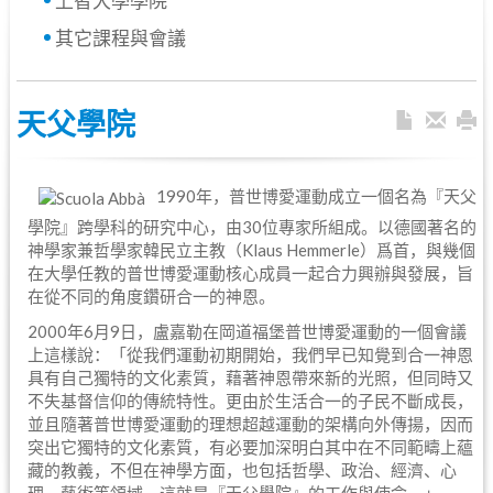
上智大學學院
其它課程與會議
天父學院
1990年，普世博愛運動成立一個名為『天父
學院』跨學科的研究中心，由30位專家所組成。以德國著名的
神學家兼哲學家韓民立主教（Klaus Hemmerle）爲首，與幾個
在大學任教的普世博愛運動核心成員一起合力興辦與發展，旨
在從不同的角度鑽研合一的神恩。
2000年6月9日，盧嘉勒在岡道福堡普世博愛運動的一個會議
上這樣說：「從我們運動初期開始，我們早已知覺到合一神恩
具有自己獨特的文化素質，藉著神恩帶來新的光照，但同時又
不失基督信仰的傳統特性。更由於生活合一的子民不斷成長，
並且隨著普世博愛運動的理想超越運動的架構向外傳揚，因而
突出它獨特的文化素質，有必要加深明白其中在不同範疇上蘊
藏的教義，不但在神學方面，也包括哲學、政治、經濟、心
理、藝術等領域。這就是『天父學院』的工作與使命。」