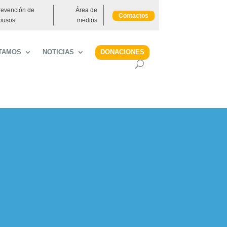
revención de
Área de
Contactos
busos
medios
DONACIONES
TAMOS
NOTICIAS