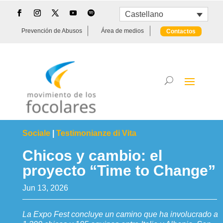
Castellano
Prevención de Abusos
Área de medios
Contactos
Sociale
|
Testimonianze di Vita
Chicos y cambio: el
proyecto “Time to Change”
Jun 13, 2026
La Expo Fest concluye un camino que ha involucrado a