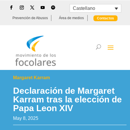
Castellano
Prevención de Abusos
Área de medios
Contactos
Margaret Karram
Declaración de Margaret
Karram tras la elección de
Papa Leon XIV
May 8, 2025