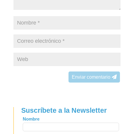
Enviar comentario
Suscríbete a la Newsletter
Leave
Nombre
this
field