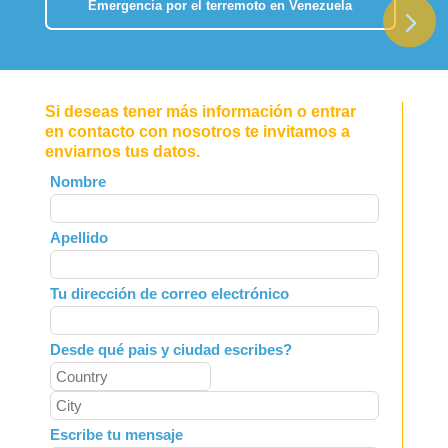
Emergencia por el terremoto en Venezuela
Si deseas tener más información o entrar
en contacto con nosotros te invitamos a
enviarnos tus datos.
Leave
Nombre
this
field
Apellido
blank
Tu dirección de correo electrónico
Desde qué pais y ciudad escribes?
Escribe tu mensaje