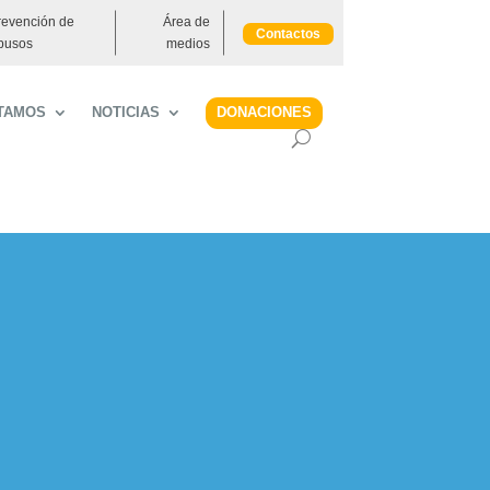
revención de
Área de
Contactos
busos
medios
DONACIONES
TAMOS
NOTICIAS