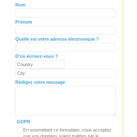
Leave
Nom
this
field
Prénom
blank
Quelle est votre adresse électronique ?
D'où écrivez-vous ?
Rédigez votre message
GDPR
En soumettant ce formulaire, vous acceptez
que vos données soient traitées par le