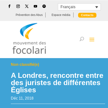
Français
Prévention des Abus
Espace média
Contacts
Non classifié(e)
A Londres, rencontre entre
des juristes de différentes
Églises
Déc 11, 2018