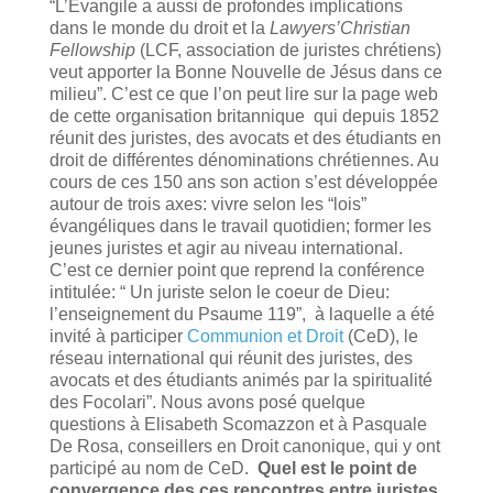
“L’Évangile a aussi de profondes implications
dans le monde du droit et la
Lawyers’Christian
Fellowship
(LCF, association de juristes chrétiens)
veut apporter la Bonne Nouvelle de Jésus dans ce
milieu”. C’est ce que l’on peut lire sur la page web
de cette organisation britannique qui depuis 1852
réunit des juristes, des avocats et des étudiants en
droit de différentes dénominations chrétiennes. Au
cours de ces 150 ans son action s’est développée
autour de trois axes: vivre selon les “lois”
évangéliques dans le travail quotidien; former les
jeunes juristes et agir au niveau international.
C’est ce dernier point que reprend la conférence
intitulée: “ Un juriste selon le coeur de Dieu:
l’enseignement du Psaume 119”, à laquelle a été
invité à participer
Communion et Droit
(CeD), le
réseau international qui réunit des juristes, des
avocats et des étudiants animés par la spiritualité
des Focolari”. Nous avons posé quelque
questions à Elisabeth Scomazzon et à Pasquale
De Rosa, conseillers en Droit canonique, qui y ont
participé au nom de CeD.
Quel est le point de
convergence des ces rencontres entre juristes