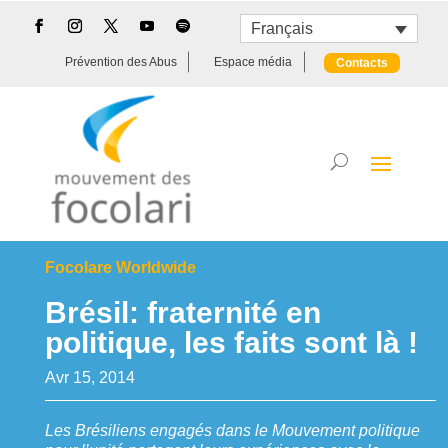
Français
Prévention des Abus
Espace média
Contacts
Focolare Worldwide
Brésil: fraternité en
politique, les faits sont là !
Avr 15, 2014
Les Brésiliens engagés dans le Mouvement politique