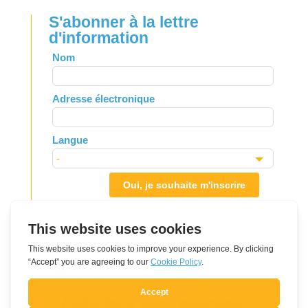
S'abonner à la lettre
d'information
Leave
Nom
this
field
Adresse électronique
blank
Langue
Oui, je souhaite m'inscrire
Mot du jour
Faire face avec courage