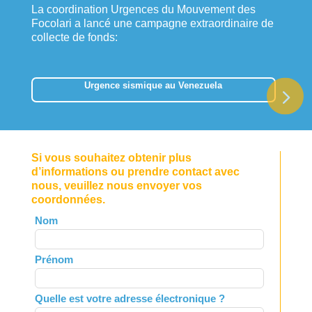
La coordination Urgences du Mouvement des
Focolari a lancé une campagne extraordinaire de
collecte de fonds:
Urgence sismique au Venezuela
Si vous souhaitez obtenir plus
d’informations ou prendre contact avec
nous, veuillez nous envoyer vos
coordonnées.
Leave
Nom
this
field
Prénom
blank
Quelle est votre adresse électronique ?