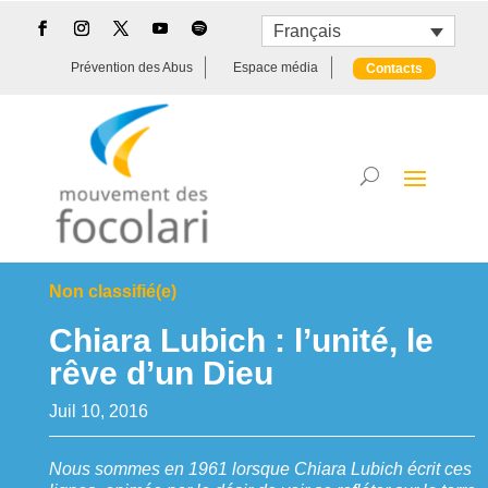
Français
Prévention des Abus
Espace média
Contacts
Non classifié(e)
Chiara Lubich : l’unité, le
rêve d’un Dieu
Juil 10, 2016
Nous sommes en 1961 lorsque Chiara Lubich écrit ces