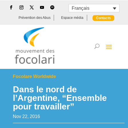
Français
Prévention des Abus
Espace média
Contacts
Focolare Worldwide
Dans le nord de
l’Argentine, “Ensemble
pour travailler”
Nov 22, 2016