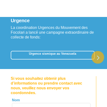
Urgence
La coordination Urgences du Mouvement des
Focolari a lancé une campagne extraordinaire de
collecte de fonds:
Urgence sismique au Venezuela
Si vous souhaitez obtenir plus
d’informations ou prendre contact avec
nous, veuillez nous envoyer vos
coordonnées.
Leave
Nom
this