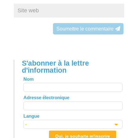
Soumettre le commentaire
S'abonner à la lettre
d'information
Leave
Nom
this
field
Adresse électronique
blank
Langue
Oui, je souhaite m'inscrire