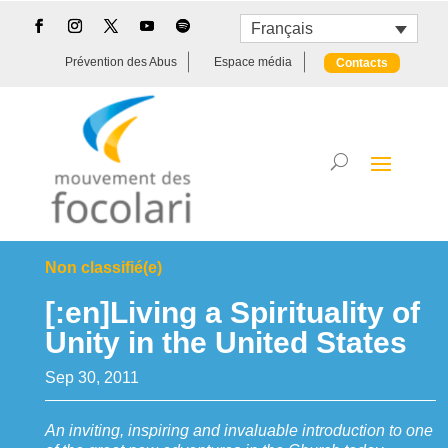
Français
Prévention des Abus
Espace média
Contacts
Non classifié(e)
[:en]Living a Spirituality of
Unity in the United States
Sep 30, 2011
An inviting, inspiring and invaluable introduction to one