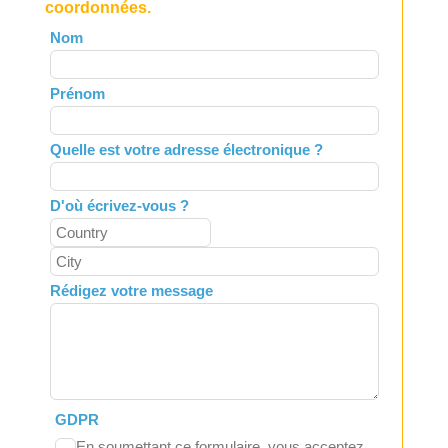
coordonnées.
Leave
Nom
this
field
Prénom
blank
Quelle est votre adresse électronique ?
D'où écrivez-vous ?
Rédigez votre message
GDPR
En soumettant ce formulaire, vous acceptez