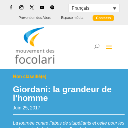
Français
Prévention des Abus
Espace média
Contacts
Non classifié(e)
Giordani: la grandeur de
l’homme
Juin 25, 2017
La journée contre l’abus de stupéfiants et celle pour les