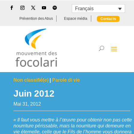
Français
Prévention des Abus
Espace média
Contacts
Non classifié(e)
|
Parole di vie
Juin 2012
Mai 31, 2012
« Il faut vous mettre à l’œuvre pour obtenir non pas cette
nourriture périssable, mais la nourriture qui demeure en
vie éternelle, celle que le Fils de l’homme vous donnera