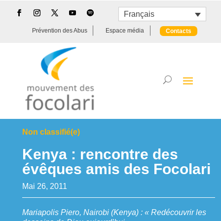
Français
Prévention des Abus
Espace média
Contacts
Non classifié(e)
Kenya : rencontre des
évêques amis des Focolari
Mai 26, 2011
Mariapolis Piero, Nairobi (Kenya) : « Redécouvrir les