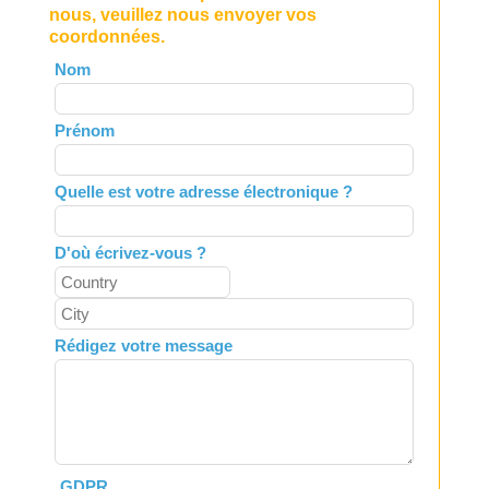
nous, veuillez nous envoyer vos
coordonnées.
Leave
Nom
this
field
Prénom
blank
Quelle est votre adresse électronique ?
D'où écrivez-vous ?
Rédigez votre message
GDPR