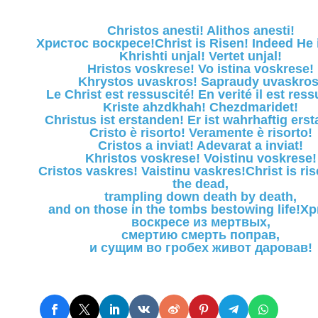
Christos anesti! Alithos anesti!
Христос воскресе!Christ is Risen! Indeed He i
Khrishti unjal! Vertet unjal!
Hristos voskrese! Vo istina voskrese!
Khrystos uvaskros! Sapraudy uvaskros
Le Christ est ressuscité! En verité il est ress
Kriste ahzdkhah! Chezdmaridet!
Christus ist erstanden! Er ist wahrhaftig ers
Cristo è risorto! Veramente è risorto!
Cristos a inviat! Adevarat a inviat!
Khristos voskrese! Voistinu voskrese!
Cristos vaskres! Vaistinu vaskres!Christ is ri
the dead,
trampling down death by death,
and on those in the tombs bestowing life!Х
воскресе из мертвых,
смертию смерть поправ,
и сущим во гробех живот даровав!