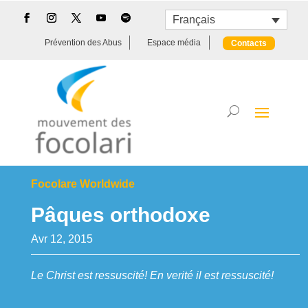
Français
Prévention des Abus
Espace média
Contacts
Focolare Worldwide
Pâques orthodoxe
Avr 12, 2015
Le Christ est ressuscité! En verité il est ressuscité!