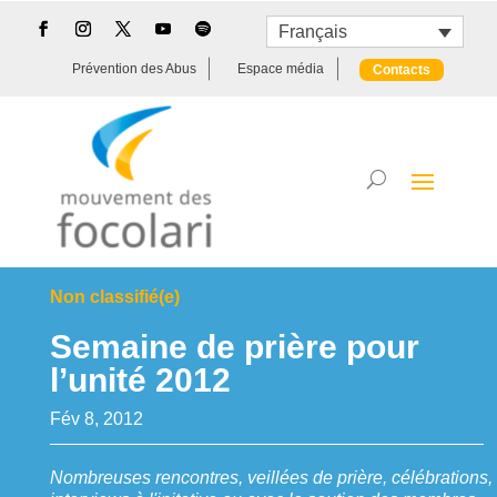
Français
Prévention des Abus
Espace média
Contacts
Non classifié(e)
Semaine de prière pour
l’unité 2012
Fév 8, 2012
Nombreuses rencontres, veillées de prière, célébrations,