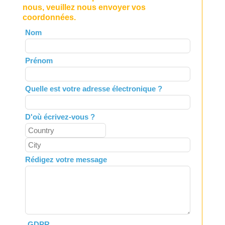
nous, veuillez nous envoyer vos
coordonnées.
Leave
Nom
this
field
Prénom
blank
Quelle est votre adresse électronique ?
D'où écrivez-vous ?
Rédigez votre message
GDPR