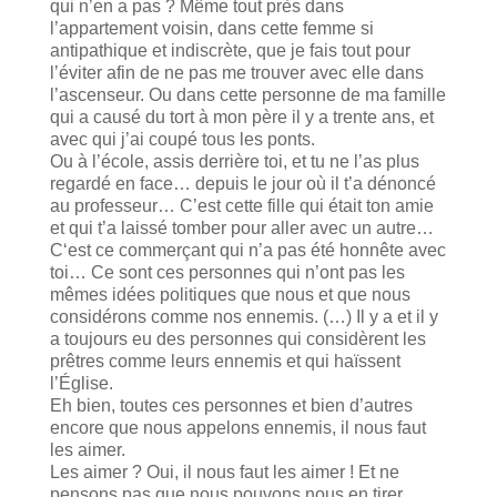
qui n’en a pas ? Même tout près dans
l’appartement voisin, dans cette femme si
antipathique et indiscrète, que je fais tout pour
l’éviter afin de ne pas me trouver avec elle dans
l’ascenseur. Ou dans cette personne de ma famille
qui a causé du tort à mon père il y a trente ans, et
avec qui j’ai coupé tous les ponts.
Ou à l’école, assis derrière toi, et tu ne l’as plus
regardé en face… depuis le jour où il t’a dénoncé
au professeur… C’est cette fille qui était ton amie
et qui t’a laissé tomber pour aller avec un autre…
C‘est ce commerçant qui n’a pas été honnête avec
toi… Ce sont ces personnes qui n’ont pas les
mêmes idées politiques que nous et que nous
considérons comme nos ennemis. (…) Il y a et il y
a toujours eu des personnes qui considèrent les
prêtres comme leurs ennemis et qui haïssent
l’Église.
Eh bien, toutes ces personnes et bien d’autres
encore que nous appelons ennemis, il nous faut
les aimer.
Les aimer ? Oui, il nous faut les aimer ! Et ne
pensons pas que nous pouvons nous en tirer