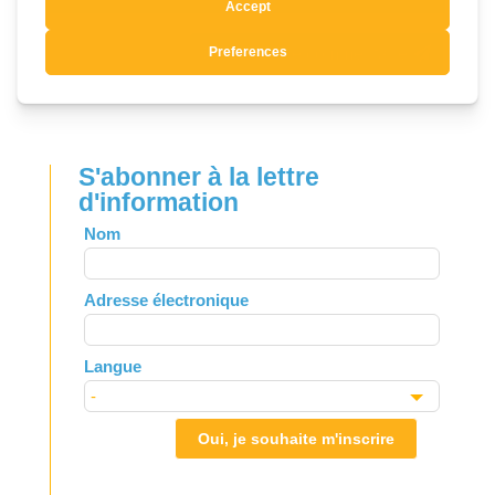
Soumettre le commentaire
S'abonner à la lettre
d'information
Leave
Nom
this
field
Adresse électronique
blank
Langue
Oui, je souhaite m'inscrire