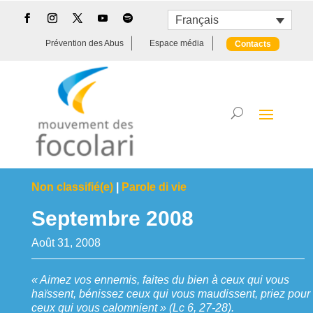
Français
Prévention des Abus
Espace média
Contacts
Non classifié(e)
|
Parole di vie
Septembre 2008
Août 31, 2008
« Aimez vos ennemis, faites du bien à ceux qui vous
haïssent, bénissez ceux qui vous maudissent, priez pour
ceux qui vous calomnient » (Lc 6, 27-28).