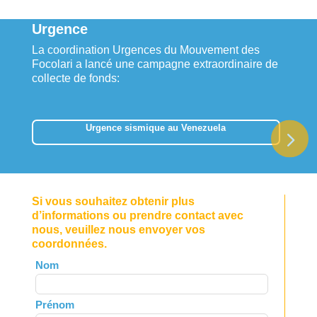
Urgence
La coordination Urgences du Mouvement des
Focolari a lancé une campagne extraordinaire de
collecte de fonds:
Urgence sismique au Venezuela
Si vous souhaitez obtenir plus
d’informations ou prendre contact avec
nous, veuillez nous envoyer vos
coordonnées.
Leave
Nom
this
field
Prénom
blank