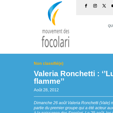
QU
Non classifié(e)
Valeria Ronchetti : ‘’
flamme’’
Août 28, 2012
Dimanche 26 août Valeria Ronchetti (Vale) no
partie du premier groupe qui a été acteur au
à la naissance des Focolari. Le 29 août, les 