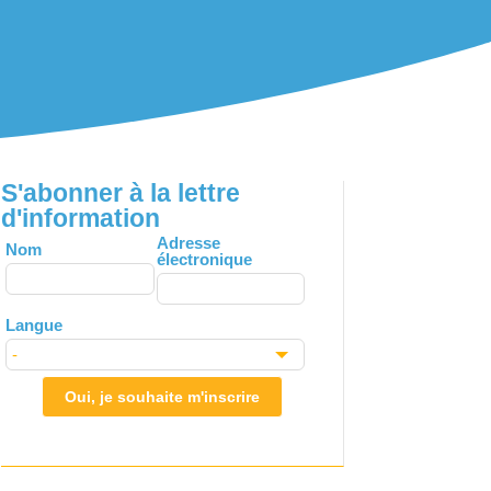
S'abonner à la lettre
d'information
Leave
Adresse
Nom
électronique
this
field
blank
Langue
Oui, je souhaite m'inscrire