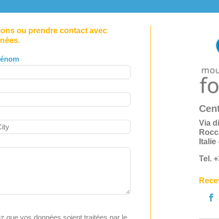
tions ou prendre contact avec
nnées.
rénom
Cent
Via d
Rocc
Itali
Tel. 
Recev
z que vos données soient traitées par le