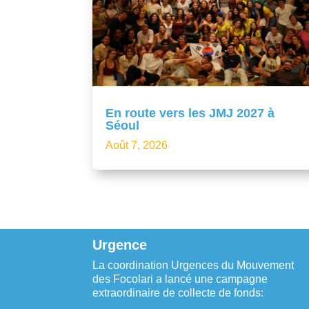
En route vers les JMJ 2027 à
Séoul
Août 7, 2026
Urgence
La coordination Urgences du Mouvement
des Focolari a lancé une campagne
extraordinaire de collecte de fonds: