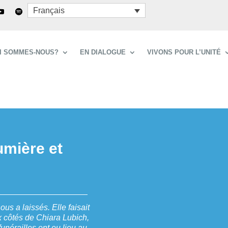
Français
I SOMMES-NOUS?
EN DIALOGUE
VIVONS POUR L’UNITÉ
Lumière et
us a laissés. Elle faisait
x côtés de Chiara Lubich,
funérailles ont eu lieu au