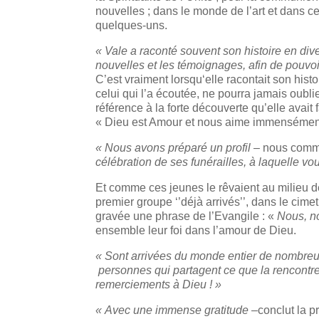
nouvelles ; dans le monde de l’art et dans c
quelques-uns.
« Vale a raconté souvent son histoire en dive
nouvelles et les témoignages, afin de pouvoi
C’est vraiment lorsqu‘elle racontait son hist
celui qui l’a écoutée, ne pourra jamais oubli
référence à la forte découverte qu’elle avait 
« Dieu est Amour et nous aime immensémen
« Nous avons préparé un profil –
nous
commu
célébration de ses funérailles, à laquelle vo
Et comme ces jeunes le rêvaient au milieu 
premier groupe ‘’déjà arrivés’’, dans le cim
gravée une phrase de l’Evangile : «
Nous, no
ensemble leur foi dans l’amour de Dieu.
« Sont arrivées du monde entier de nombreu
personnes qui partagent ce que la rencontre 
remerciements à Dieu ! »
« Avec une immense gratitude –
conclut la 