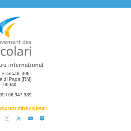
re international
i Frascati, 306
a di Papa (RM)
e – 00040
+39 / 06 947 989
ez nos mises à jour :