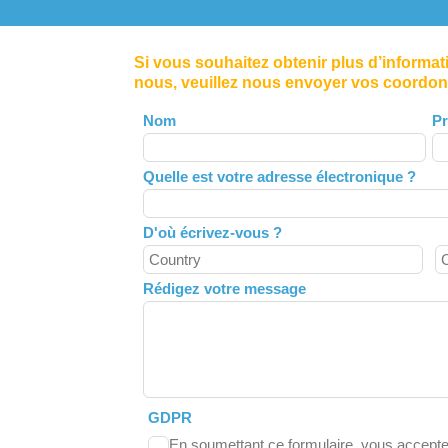
Si vous souhaitez obtenir plus d’informa
nous, veuillez nous envoyer vos coordo
Leave
Nom
P
this
field
Quelle est votre adresse électronique ?
blank
D'où écrivez-vous ?
Rédigez votre message
GDPR
En soumettant ce formulaire, vous accepte