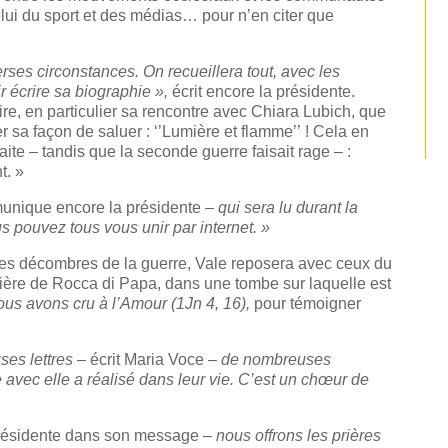
elui du sport et des médias… pour n’en citer que
rses circonstances. On recueillera tout, avec les
r écrire sa biographie »,
écrit encore la présidente.
oire, en particulier sa rencontre avec Chiara Lubich, que
er sa façon de saluer : ‘’Lumière et flamme’’ ! Cela en
faite – tandis que la seconde guerre faisait rage – :
t. »
nique encore la présidente
– qui sera lu durant la
us pouvez tous vous unir par internet. »
des décombres de la guerre, Vale reposera avec ceux du
etière de Rocca di Papa, dans une tombe sur laquelle est
us avons cru à l’Amour (1Jn 4, 16),
pour témoigner
ses lettres –
écrit Maria Voce –
de nombreuses
avec elle a réalisé dans leur vie. C’est un chœur de
présidente dans son message –
nous offrons les prières