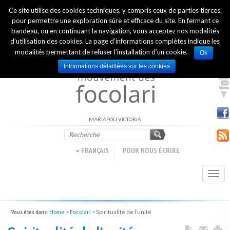
Ce site utilise des cookies techniques, y compris ceux de parties tierces,
INTERNATIONAL OFFICIAL WEBSITE
pour permettre une exploration sûre et efficace du site. En fermant ce
bandeau, ou en continuant la navigation, vous acceptez nos modalités
d’utilisation des cookies. La page d’informations complètes indique les
modalités permettant de refuser l’installation d’un cookie.
Ok
Informations détaillées sur les cookies
MARIAPOLI VICTORIA
FRANÇAIS
POUR NOUS ÉCRIRE
Togg
navi
Vous êtes dans:
Home
>
Focolari
>
Spiritualité de l’unité