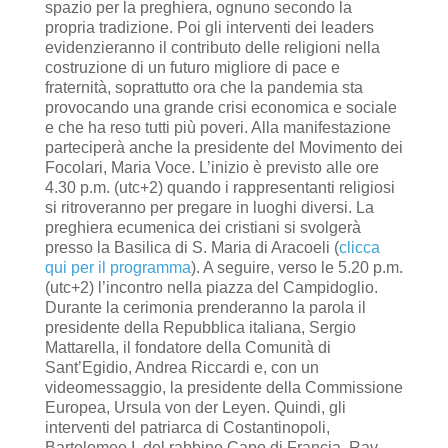
spazio per la preghiera, ognuno secondo la
propria tradizione. Poi gli interventi dei leaders
evidenzieranno il contributo delle religioni nella
costruzione di un futuro migliore di pace e
fraternità, soprattutto ora che la pandemia sta
provocando una grande crisi economica e sociale
e che ha reso tutti più poveri. Alla manifestazione
parteciperà anche la presidente del Movimento dei
Focolari, Maria Voce. L’inizio è previsto alle ore
4.30 p.m. (utc+2) quando i rappresentanti religiosi
si ritroveranno per pregare in luoghi diversi. La
preghiera ecumenica dei cristiani si svolgerà
presso la Basilica di S. Maria di Aracoeli (
clicca
qui per il programma
). A seguire, verso le 5.20 p.m.
(utc+2) l’incontro nella piazza del Campidoglio.
Durante la cerimonia prenderanno la parola il
presidente della Repubblica italiana, Sergio
Mattarella, il fondatore della Comunità di
Sant’Egidio, Andrea Riccardi e, con un
videomessaggio, la presidente della Commissione
Europea, Ursula von der Leyen. Quindi, gli
interventi del patriarca di Costantinopoli,
Bartolomeo I, del rabbino Capo di Francia, Rav