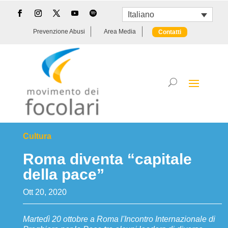
Italiano
Prevenzione Abusi
Area Media
Contatti
Cultura
Roma diventa “capitale
della pace”
Ott 20, 2020
Martedì 20 ottobre a Roma l'Incontro Internazionale di