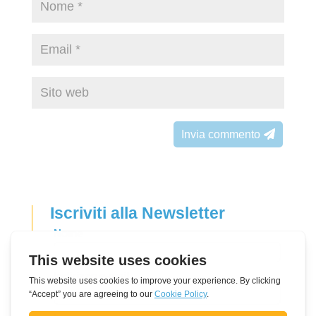
Invia commento
Iscriviti alla Newsletter
Leave
Nome
this
field
Indirizzo e-mail
blank