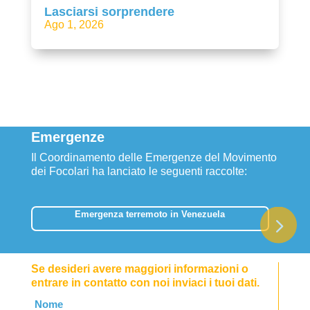
Lasciarsi sorprendere
Ago 1, 2026
Emergenze
Il Coordinamento delle Emergenze del Movimento
dei Focolari ha lanciato le seguenti raccolte:
Emergenza terremoto in Venezuela
Se desideri avere maggiori informazioni o
entrare in contatto con noi inviaci i tuoi dati.
Leave
Nome