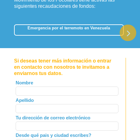
siguientes recaudaciones de fondos:
Emergencia por el terremoto en Venezuela
Si deseas tener más información o entrar
en contacto con nosotros te invitamos a
enviarnos tus datos.
Leave
Nombre
this
field
Apellido
blank
Tu dirección de correo electrónico
Desde qué pais y ciudad escribes?