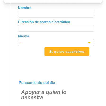
Suscríbete a la Newsletter
Leave
Nombre
this
field
Dirección de correo electrónico
blank
Idioma
Sí, quiero suscribirme
Pensamiento del día
Apoyar a quien lo
necesita