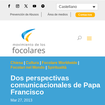
Castellano
Prevención de Abusos
Área de medios
Contactos
Chiesa
|
Cultura
|
Focolare Worldwide
|
Focolari nel Mondo
|
Spiritualità
Dos perspectivas
comunicacionales de Papa
Francisco
Mar 27, 2013