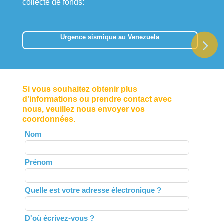
collecte de fonds:
Urgence sismique au Venezuela
Si vous souhaitez obtenir plus
d’informations ou prendre contact avec
nous, veuillez nous envoyer vos
coordonnées.
Leave
Nom
this
field
Prénom
blank
Quelle est votre adresse électronique ?
D'où écrivez-vous ?