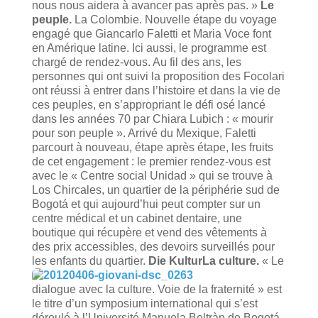
nous nous aidera à avancer pas après pas. »
Le
peuple.
La Colombie. Nouvelle étape du voyage
engagé que Giancarlo Faletti et Maria Voce font
en Amérique latine. Ici aussi, le programme est
chargé de rendez-vous. Au fil des ans, les
personnes qui ont suivi la proposition des Focolari
ont réussi à entrer dans l’histoire et dans la vie de
ces peuples, en s’appropriant le défi osé lancé
dans les années 70 par Chiara Lubich : « mourir
pour son peuple ». Arrivé du Mexique, Faletti
parcourt à nouveau, étape après étape, les fruits
de cet engagement : le premier rendez-vous est
avec le « Centre social Unidad » qui se trouve à
Los Chircales, un quartier de la périphérie sud de
Bogotá et qui aujourd’hui peut compter sur un
centre médical et un cabinet dentaire, une
boutique qui récupère et vend des vêtements à
des prix accessibles, des devoirs surveillés pour
les enfants du quartier.
Die KulturLa culture.
« Le
dialogue avec la culture. Voie de la fraternité » est
le titre d’un symposium international qui s’est
déroulé à l’Université Manuela Beltràn de Bogotá,