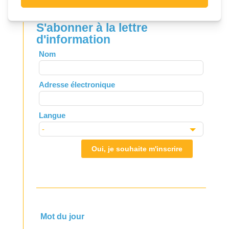
S'abonner à la lettre
d'information
Leave
Nom
this
field
Adresse électronique
blank
Langue
Oui, je souhaite m'inscrire
Mot du jour