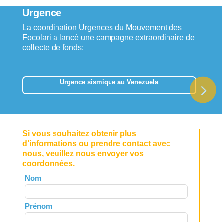
Urgence
La coordination Urgences du Mouvement des
Focolari a lancé une campagne extraordinaire de
collecte de fonds:
Urgence sismique au Venezuela
Si vous souhaitez obtenir plus
d’informations ou prendre contact avec
nous, veuillez nous envoyer vos
coordonnées.
Leave
Nom
this
field
Prénom
blank