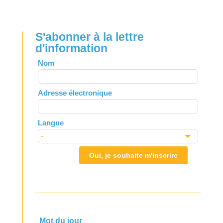
S'abonner à la lettre
d'information
Leave
Nom
this
field
Adresse électronique
blank
Langue
Oui, je souhaite m'inscrire
Mot du jour