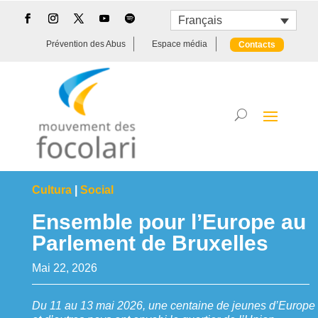
Français
Prévention des Abus
Espace média
Contacts
Cultura
|
Social
Ensemble pour l’Europe au
Parlement de Bruxelles
Mai 22, 2026
Du 11 au 13 mai 2026, une centaine de jeunes d’Europe