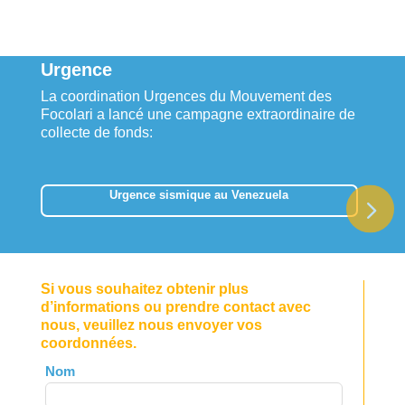
Urgence
La coordination Urgences du Mouvement des
Focolari a lancé une campagne extraordinaire de
collecte de fonds:
Urgence sismique au Venezuela
Si vous souhaitez obtenir plus
d’informations ou prendre contact avec
nous, veuillez nous envoyer vos
coordonnées.
Leave
Nom
this