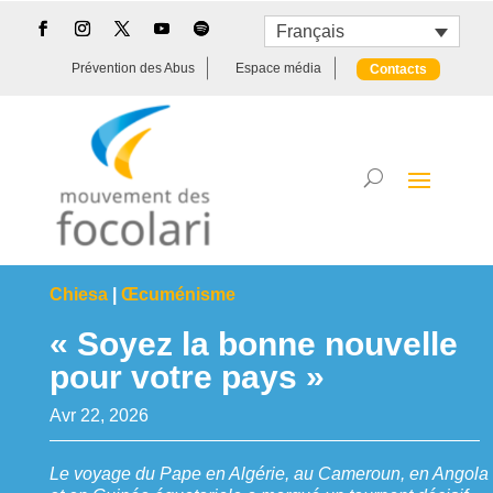
Français
Prévention des Abus
Espace média
Contacts
Chiesa
|
Œcuménisme
« Soyez la bonne nouvelle
pour votre pays »
Avr 22, 2026
Le voyage du Pape en Algérie, au Cameroun, en Angola