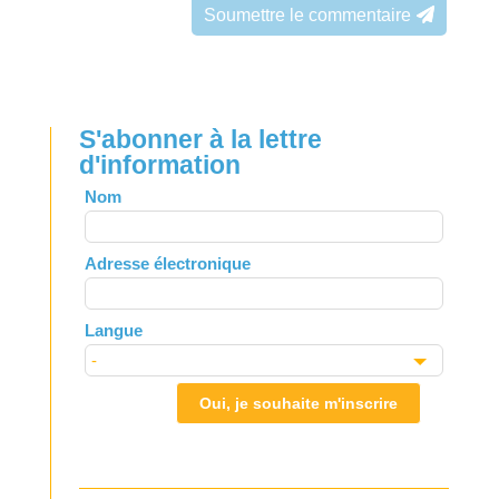
Soumettre le commentaire
S'abonner à la lettre
d'information
Leave
Nom
this
field
Adresse électronique
blank
Langue
Oui, je souhaite m'inscrire