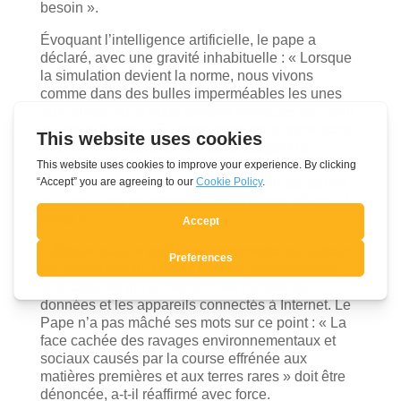
besoin ».
Évoquant l’intelligence artificielle, le pape a
déclaré, avec une gravité inhabituelle : « Lorsque
la simulation devient la norme, nous vivons
comme dans des bulles imperméables les unes
aux autres, nous nous sentons menacés par celui
qui est différent ». Sa conclusion est directe, sans
détours : « C’est ainsi que se propagent la
polarisation, les conflits, les peurs et la violence.
Ce n’est pas un simple risque d’erreur qui est en
jeu, mais une transformation du rapport même à la
vérité ».
L’Afrique paie le coût environnemental et humain
de l’extraction du cobalt, minéral indispensable
aux batteries qui alimentent les centres de
données et les appareils connectés à Internet. Le
Pape n’a pas mâché ses mots sur ce point : « La
face cachée des ravages environnementaux et
sociaux causés par la course effrénée aux
matières premières et aux terres rares » doit être
dénoncée, a-t-il réaffirmé avec force.