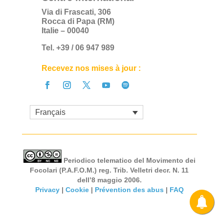
Via di Frascati, 306
Rocca di Papa (RM)
Italie – 00040
Tel. +39 / 06 947 989
Recevez nos mises à jour :
Français
Periodico telematico del Movimento dei
Focolari (P.A.F.O.M.) reg. Trib. Velletri decr. N. 11
dell’8 maggio 2006.
Privacy
|
Cookie
|
Prévention des abus
|
FAQ