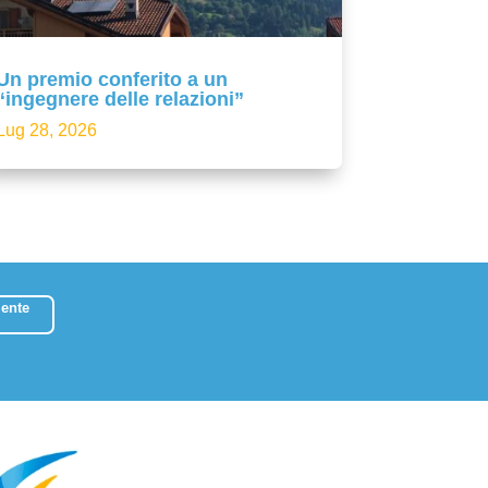
Un premio conferito a un
“ingegnere delle relazioni”
Lug 28, 2026
ente