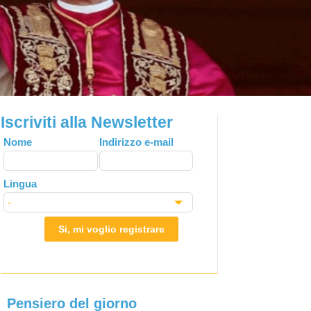
Iscriviti alla Newsletter
Leave
Nome
Indirizzo e-mail
this
field
Lingua
blank
Si, mi voglio registrare
Pensiero del giorno