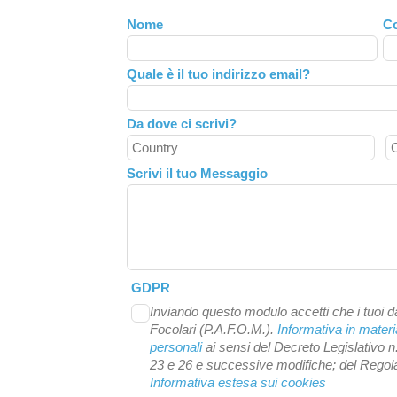
Leave
Nome
C
this
field
Quale è il tuo indirizzo email?
blank
Da dove ci scrivi?
Scrivi il tuo Messaggio
GDPR
Inviando questo modulo accetti che i tuoi da
Focolari (P.A.F.O.M.).
Informativa in materi
personali
ai sensi del Decreto Legislativo n
23 e 26 e successive modifiche; del Reg
Informativa estesa sui cookies