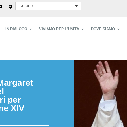
Italiano
IN DIALOGO
VIVIAMO PER L’UNITÀ
DOVE SIAMO
 Margaret
l
i per
one XIV