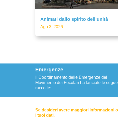
Animati dallo spirito dell’unità
Ago 3, 2026
Emergenze
Il Coordinamento delle Emergenze del
Movimento dei Focolari ha lanciato le segue
raccolte:
Se desideri avere maggiori informazioni o 
i tuoi dati.