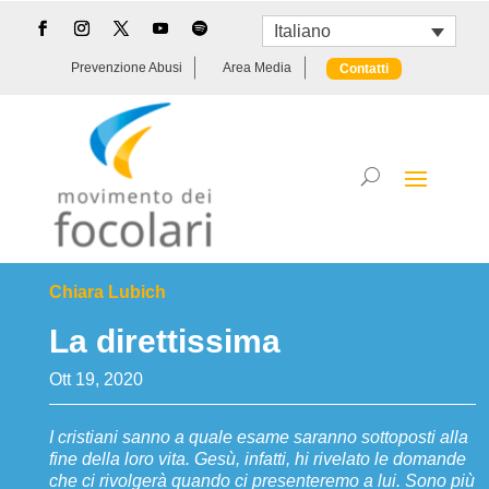
Italiano
Prevenzione Abusi
Area Media
Contatti
Chiara Lubich
La direttissima
Ott 19, 2020
I cristiani sanno a quale esame saranno sottoposti alla
fine della loro vita. Gesù, infatti, hi rivelato le domande
che ci rivolgerà quando ci presenteremo a lui. Sono più