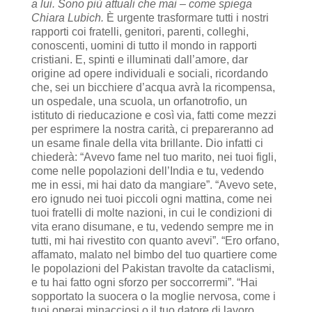
a lui. Sono più attuali che mai – come spiega
Chiara Lubich.
È urgente trasformare tutti i nostri
rapporti coi fratelli, genitori, parenti, colleghi,
conoscenti, uomini di tutto il mondo in rapporti
cristiani. E, spinti e illuminati dall’amore, dar
origine ad opere individuali e sociali, ricordando
che, sei un bicchiere d’acqua avrà la ricompensa,
un ospedale, una scuola, un orfanotrofio, un
istituto di rieducazione e così via, fatti come mezzi
per esprimere la nostra carità, ci prepareranno ad
un esame finale della vita brillante. Dio infatti ci
chiederà: “Avevo fame nel tuo marito, nei tuoi figli,
come nelle popolazioni dell’India e tu, vedendo
me in essi, mi hai dato da mangiare”. “Avevo sete,
ero ignudo nei tuoi piccoli ogni mattina, come nei
tuoi fratelli di molte nazioni, in cui le condizioni di
vita erano disumane, e tu, vedendo sempre me in
tutti, mi hai rivestito con quanto avevi”. “Ero orfano,
affamato, malato nel bimbo del tuo quartiere come
le popolazioni del Pakistan travolte da cataclismi,
e tu hai fatto ogni sforzo per soccorrermi”. “Hai
sopportato la suocera o la moglie nervosa, come i
tuoi operai minacciosi o il tuo datore di lavoro