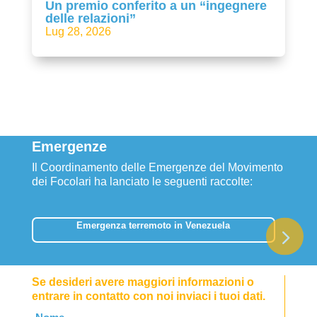
Un premio conferito a un “ingegnere
delle relazioni”
Lug 28, 2026
Emergenze
Il Coordinamento delle Emergenze del Movimento
dei Focolari ha lanciato le seguenti raccolte:
Emergenza terremoto in Venezuela
Se desideri avere maggiori informazioni o
entrare in contatto con noi inviaci i tuoi dati.
Leave