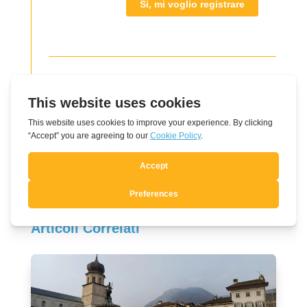
Si, mi voglio registrare
Pensiero del giorno
Non lasciarsi
scoraggiare
Articoli Correlati