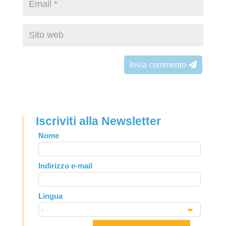
Invia commento
Iscriviti alla Newsletter
Leave
Nome
this
field
Indirizzo e-mail
blank
Lingua