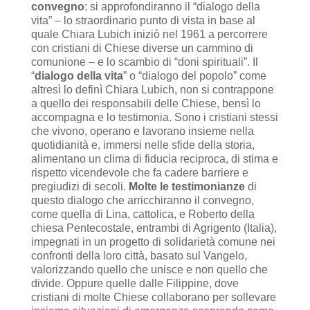
convegno
: si approfondiranno il “dialogo della
vita” – lo straordinario punto di vista in base al
quale Chiara Lubich iniziò nel 1961 a percorrere
con cristiani di Chiese diverse un cammino di
comunione – e lo scambio di “doni spirituali”. Il
“
dialogo della vita
” o “dialogo del popolo” come
altresì lo definì Chiara Lubich, non si contrappone
a quello dei responsabili delle Chiese, bensì lo
accompagna e lo testimonia. Sono i cristiani stessi
che vivono, operano e lavorano insieme nella
quotidianità e, immersi nelle sfide della storia,
alimentano un clima di fiducia reciproca, di stima e
rispetto vicendevole che fa cadere barriere e
pregiudizi di secoli.
Molte le testimonianze
di
questo dialogo che arricchiranno il convegno,
come quella di Lina, cattolica, e Roberto della
chiesa Pentecostale, entrambi di Agrigento (Italia),
impegnati in un progetto di solidarietà comune nei
confronti della loro città, basato sul Vangelo,
valorizzando quello che unisce e non quello che
divide. Oppure quelle dalle Filippine, dove
cristiani di molte Chiese collaborano per sollevare