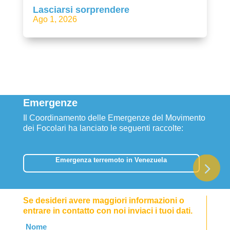
Lasciarsi sorprendere
Ago 1, 2026
Emergenze
Il Coordinamento delle Emergenze del Movimento
dei Focolari ha lanciato le seguenti raccolte:
Emergenza terremoto in Venezuela
Se desideri avere maggiori informazioni o
entrare in contatto con noi inviaci i tuoi dati.
Leave
Nome