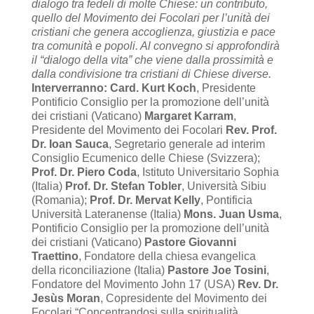
dialogo tra fedeli di molte Chiese: un contributo,
quello del Movimento dei Focolari per l’unità dei
cristiani che genera accoglienza, giustizia e pace
tra comunità e popoli. Al convegno si approfondirà
il “dialogo della vita” che viene dalla prossimità e
dalla condivisione tra cristiani di Chiese diverse.
Interverranno:
Card. Kurt Koch
, Presidente
Pontificio Consiglio per la promozione dell’unità
dei cristiani (Vaticano)
Margaret Karram
,
Presidente del Movimento dei Focolari
Rev. Prof.
Dr. Ioan Sauca
, Segretario generale ad interim
Consiglio Ecumenico delle Chiese (Svizzera);
Prof. Dr. Piero Coda
, Istituto Universitario Sophia
(Italia)
Prof. Dr. Stefan Tobler
, Università Sibiu
(Romania);
Prof. Dr. Mervat Kelly
, Pontificia
Università Lateranense (Italia)
Mons. Juan Usma
,
Pontificio Consiglio per la promozione dell’unità
dei cristiani (Vaticano)
Pastore Giovanni
Traettino
, Fondatore della chiesa evangelica
della riconciliazione (Italia)
Pastore Joe Tosini
,
Fondatore del Movimento John 17 (USA)
Rev. Dr.
Jesùs Moran
, Copresidente del Movimento dei
Focolari “Concentrandosi sulla spiritualità