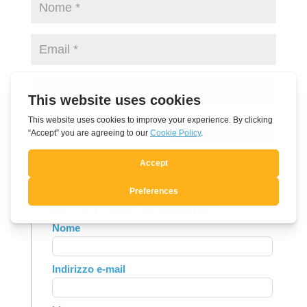
Invia commento
Iscriviti alla Newsletter
Leave
Nome
this
field
Indirizzo e-mail
blank