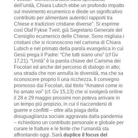
dell’unità, Chiara Lubich ebbe un profondo impatto
sul movimento ecumenico e diede un significativo
contributo per alimentare autentici rapporti tra
Chiese e tradizioni cristiane diverse”. Si esprime
così Olaf Fykse Tveit, già Segretario Generale del
Consiglio ecumenico delle Chiese. Sono migliaia i
cristiani che si riconoscono nel carisma di Chiara
Lubich e nel primato della parola evangelica in cui
Gesù prega il Padre: “Che tutti siano uno” (cf Gv
17,21). “Unità” è la parola chiave del Carisma dei
Focolari ed anche del percorso di dialogo in atto;
una strada che non annulla le diversità, ma che sa
riconoscere proprio lì una ricchezza. Il convegno
promosso dai Focolari, dal titolo “Amatevi come io
ho amato voi” (cf. Gv 15,13) che si svolgerà online
il 28 e 29 maggio prossimi non poteva arrivare in
un tempo più propizio, in cui il riaccendersi di
guerre e conflitti – oltre alla piaga della
disuguaglianza sociale aggravata dalla pandemia
– richiedono un contributo personale e globale per
curare le fratture e le ferite che l’umanità sta
affrontando oggi. Sarà
duplice il focus del