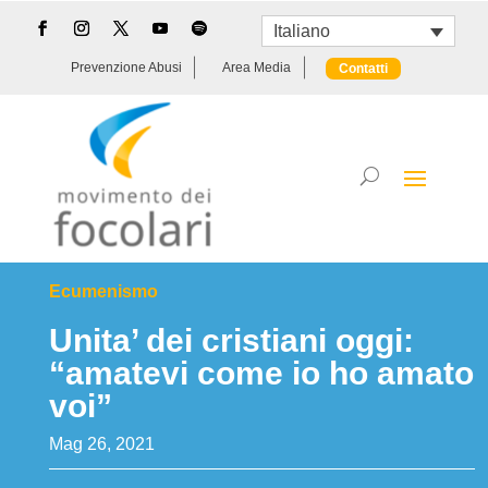
Italiano
Prevenzione Abusi
Area Media
Contatti
Ecumenismo
Unita’ dei cristiani oggi:
“amatevi come io ho amato
voi”
Mag 26, 2021