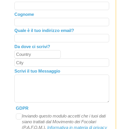
this
field
Cognome
blank
Quale è il tuo indirizzo email?
Da dove ci scrivi?
Scrivi il tuo Messaggio
GDPR
Inviando questo modulo accetti che i tuoi dati
siano trattati dal Movimento dei Focolari
(P.A.F.O.M.).
Informativa in materia di privacy