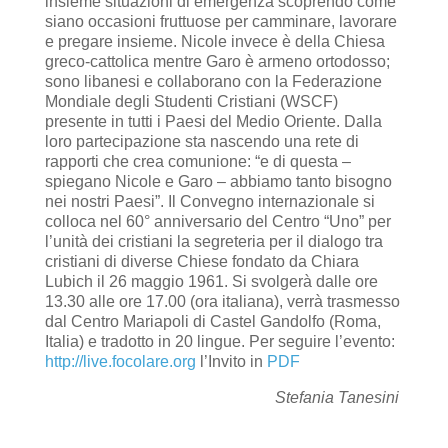
insieme situazioni di emergenza scoprendo come
siano occasioni fruttuose per camminare, lavorare
e pregare insieme. Nicole invece è della Chiesa
greco-cattolica mentre Garo è armeno ortodosso;
sono libanesi e collaborano con la Federazione
Mondiale degli Studenti Cristiani (WSCF)
presente in tutti i Paesi del Medio Oriente. Dalla
loro partecipazione sta nascendo una rete di
rapporti che crea comunione: “e di questa –
spiegano Nicole e Garo – abbiamo tanto bisogno
nei nostri Paesi”. Il Convegno internazionale si
colloca nel 60° anniversario del Centro “Uno” per
l’unità dei cristiani la segreteria per il dialogo tra
cristiani di diverse Chiese fondato da Chiara
Lubich il 26 maggio 1961. Si svolgerà dalle ore
13.30 alle ore 17.00 (ora italiana), verrà trasmesso
dal Centro Mariapoli di Castel Gandolfo (Roma,
Italia) e tradotto in 20 lingue. Per seguire l’evento:
http://live.focolare.org
l’Invito in
PDF
Stefania Tanesini