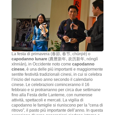
La festa di primavera (春節, 春节, chūnjié) o
capodanno lunare
(農曆新年, 农历新年, nónglì
xīnnián), in Occidente noto come
capodanno
cinese
, è una delle più importanti e maggiormente
sentite festività tradizionali cinesi, in cui si celebra
l’inizio del nuovo anno secondo il calendario
cinese. Le celebrazioni cominceranno il 16
febbraio e si protrarranno per circa due settimane
fino alla Festa delle Lanterne, con numerose
attività, spettacoli e mercati. La vigilia di
capodanno le famiglie si riuniscono per la “cena di
ritrovo”, il pasto più importante dell’anno. In questa