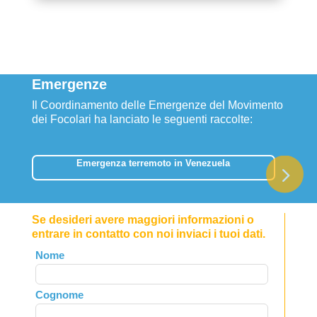
Emergenze
Il Coordinamento delle Emergenze del Movimento
dei Focolari ha lanciato le seguenti raccolte:
Emergenza terremoto in Venezuela
Se desideri avere maggiori informazioni o
entrare in contatto con noi inviaci i tuoi dati.
Leave
Nome
this
field
Cognome
blank