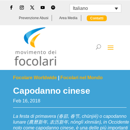
Italiano
Prevenzione Abusi
Area Media
Contatti
Focolare Worldwide
|
Focolari nel Mondo
Capodanno cinese
Feb 16, 2018
La festa di primavera (春節, 春节, chūnjié) o capodanno
lunare (農曆新年, 农历新年, nónglì xīnnián), in Occidente
noto come capodanno cinese, è una delle più importanti