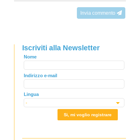
Invia commento
Iscriviti alla Newsletter
Leave
Nome
this
field
Indirizzo e-mail
blank
Lingua
Si, mi voglio registrare