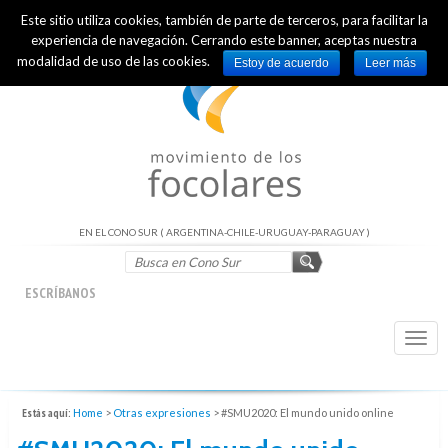
Este sitio utiliza cookies, también de parte de terceros, para facilitar la
INTERNATIONAL OFFICIAL WEBSITE
experiencia de navegación. Cerrando este banner, aceptas nuestra
modalidad de uso de las cookies.
Estoy de acuerdo
Leer más
EN EL CONO SUR ( ARGENTINA-CHILE-URUGUAY-PARAGUAY )
ESCRÍBANOS
Togg
navi
Estás aquí:
Home
>
Otras expresiones
>
#SMU2020: El mundo unido online