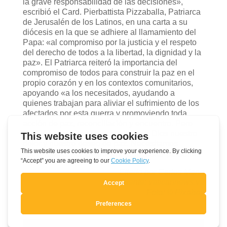
la grave responsabilidad de las decisiones»,
escribió el Card. Pierbattista Pizzaballa, Patriarca
de Jerusalén de los Latinos, en una carta a su
diócesis en la que se adhiere al llamamiento del
Papa: «al compromiso por la justicia y el respeto
del derecho de todos a la libertad, la dignidad y la
paz». El Patriarca reiteró la importancia del
compromiso de todos para construir la paz en el
propio corazón y en los contextos comunitarios,
apoyando «a los necesitados, ayudando a
quienes trabajan para aliviar el sufrimiento de los
afectados por esta guerra y promoviendo toda
acción de paz, reconciliación y encuentro. Pero
también necesitamos rezar, llevar a Dios nuestro
dolor y nuestro deseo de paz. Necesitamos
convertirnos, hacer penitencia, implorar perdón».
Eitado por Carlos Mana
Fuente: vaticannews.va
Foto: © Pixabay