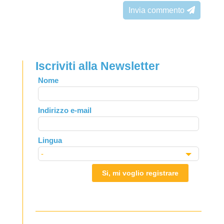
Invia commento
Iscriviti alla Newsletter
Leave
Nome
this
field
Indirizzo e-mail
blank
Lingua
Si, mi voglio registrare