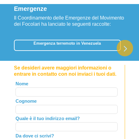
Emergenze
Il Coordinamento delle Emergenze del Movimento
dei Focolari ha lanciato le seguenti raccolte:
Emergenza terremoto in Venezuela
Se desideri avere maggiori informazioni o
entrare in contatto con noi inviaci i tuoi dati.
Leave
Nome
this
field
Cognome
blank
Quale è il tuo indirizzo email?
Da dove ci scrivi?