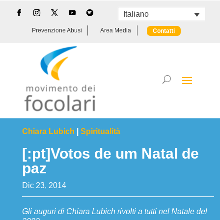
Italiano
Prevenzione Abusi
Area Media
Contatti
Chiara Lubich
|
Spiritualità
[:pt]Votos de um Natal de
paz
Dic 23, 2014
Gli auguri di Chiara Lubich rivolti a tutti nel Natale del