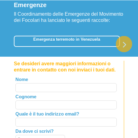
Emergenze
Il Coordinamento delle Emergenze del Movimento
dei Focolari ha lanciato le seguenti raccolte:
Emergenza terremoto in Venezuela
Se desideri avere maggiori informazioni o
entrare in contatto con noi inviaci i tuoi dati.
Leave
Nome
this
field
Cognome
blank
Quale è il tuo indirizzo email?
Da dove ci scrivi?