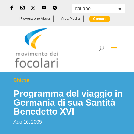
Italiano
Prevenzione Abusi
Area Media
Contatti
Chiesa
Programma del viaggio in
Germania di sua Santità
Benedetto XVI
Ago 16, 2005