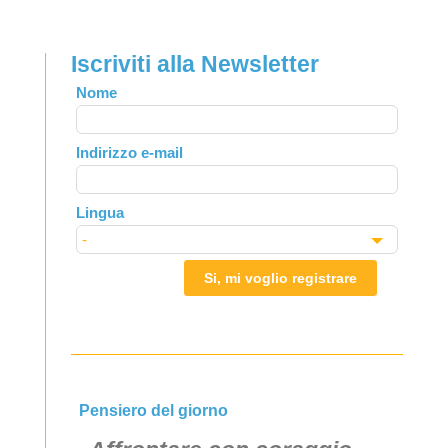
Iscriviti alla Newsletter
Leave
Nome
this
field
Indirizzo e-mail
blank
Lingua
Si, mi voglio registrare
Pensiero del giorno