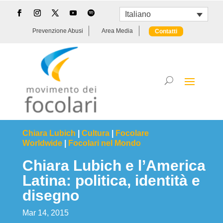
Italiano
Prevenzione Abusi
Area Media
Contatti
Chiara Lubich
|
Cultura
|
Focolare
Worldwide
|
Focolari nel Mondo
Chiara Lubich e l’America
Latina: politica, identità e
disegno
Mar 14, 2015