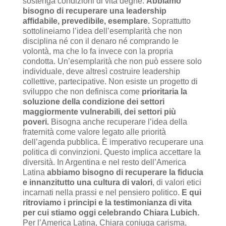
sostenga condizioni di vita degne.
Abbiamo
bisogno di recuperare una leadership
affidabile, prevedibile, esemplare.
Soprattutto
sottolineiamo l’idea dell’esemplarità che non
disciplina né con il denaro né comprando le
volontà, ma che lo fa invece con la propria
condotta. Un’esemplarità che non può essere solo
individuale, deve altresì costruire leadership
collettive, partecipative. Non esiste un progetto di
sviluppo che non definisca come
prioritaria la
soluzione della condizione dei settori
maggiormente vulnerabili, dei settori più
poveri.
Bisogna anche recuperare l’idea della
fraternità come valore legato alle priorità
dell’agenda pubblica. È imperativo recuperare una
politica di convinzioni. Questo implica accettare la
diversità. In Argentina e nel resto dell’America
Latina
abbiamo bisogno di recuperare la fiducia
e innanzitutto una cultura di valori
, di valori etici
incarnati nella prassi e nel pensiero politico.
E qui
ritroviamo i principi e la testimonianza di vita
per cui stiamo oggi celebrando Chiara Lubich.
Per l’America Latina, Chiara coniuga carisma,