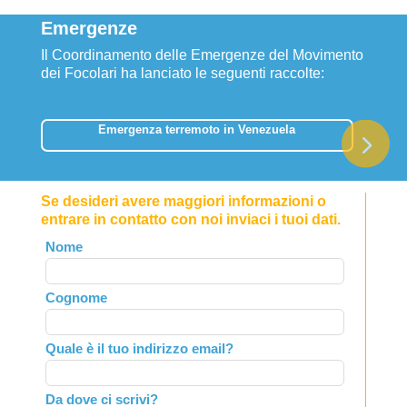
Emergenze
Il Coordinamento delle Emergenze del Movimento
dei Focolari ha lanciato le seguenti raccolte:
Emergenza terremoto in Venezuela
Se desideri avere maggiori informazioni o
entrare in contatto con noi inviaci i tuoi dati.
Leave
Nome
this
field
Cognome
blank
Quale è il tuo indirizzo email?
Da dove ci scrivi?