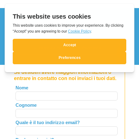
Emergenze
Il Coordinamento delle Emergenze del Movimento
dei Focolari ha lanciato le seguenti raccolte:
Emergenza terremoto in Venezuela
Se desideri avere maggiori informazioni o
entrare in contatto con noi inviaci i tuoi dati.
Leave
Nome
this
field
Cognome
blank
Quale è il tuo indirizzo email?