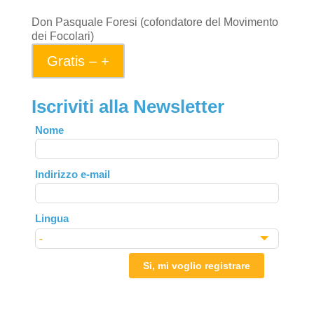
Don Pasquale Foresi (cofondatore del Movimento
dei Focolari)
Gratis – +
Iscriviti alla Newsletter
Leave
Nome
this
field
Indirizzo e-mail
blank
Lingua
Si, mi voglio registrare