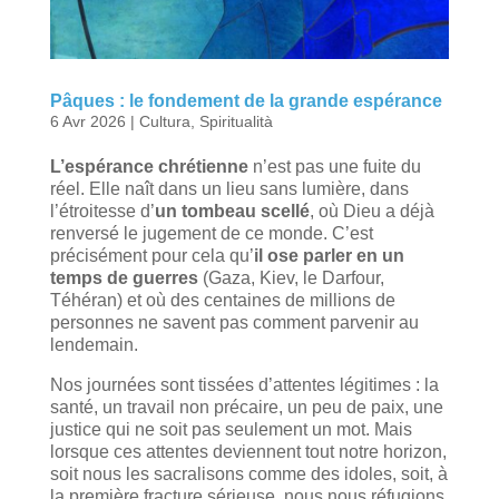
Pâques : le fondement de la grande espérance
6 Avr 2026
|
Cultura
,
Spiritualità
L’espérance chrétienne
n’est pas une fuite du
réel. Elle naît dans un lieu sans lumière, dans
l’étroitesse d’
un tombeau scellé
, où Dieu a déjà
renversé le jugement de ce monde. C’est
précisément pour cela qu’
il ose parler en un
temps de guerres
(Gaza, Kiev, le Darfour,
Téhéran) et où des centaines de millions de
personnes ne savent pas comment parvenir au
lendemain.
Nos journées sont tissées d’attentes légitimes : la
santé, un travail non précaire, un peu de paix, une
justice qui ne soit pas seulement un mot. Mais
lorsque ces attentes deviennent tout notre horizon,
soit nous les sacralisons comme des idoles, soit, à
la première fracture sérieuse, nous nous réfugions