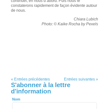
continuel, en nous d’abord. Puis nous le
constaterons rapidement de façon évidente autour
de nous.
Chiara Lubich
Photo: © Kaike Rocha by Pexels
« Entrées précédentes
Entrées suivantes »
S'abonner à la lettre
d'information
Leave
Nom
this