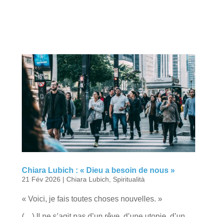
Chiara Lubich : « Dieu a besoin de nous »
21 Fév 2026
|
Chiara Lubich
,
Spiritualità
« Voici, je fais toutes choses nouvelles. »
(…) Il ne s’agit pas d’un rêve, d’une utopie, d’un