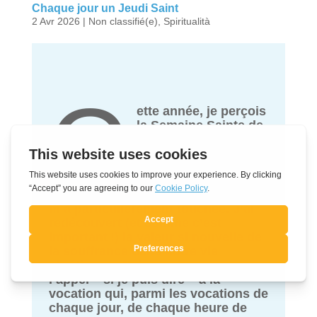
Chaque jour un Jeudi Saint
2 Avr 2026
|
Non classifié(e)
,
Spiritualità
C
ette année, je perçois
la Semaine Sainte de
façon toute
particulière.
Hier, Mercredi Saint,
la lecture de la Passion de Jésus
m’a particulièrement touchée. J’ai
redécouvert (et comme c’est
important !) la valeur si nouvelle de
la souffrance dans notre vie
chrétienne. J’ai reçu à nouveau
l’appel – si je puis dire – à la
vocation qui, parmi les vocations de
chaque jour, de chaque heure de