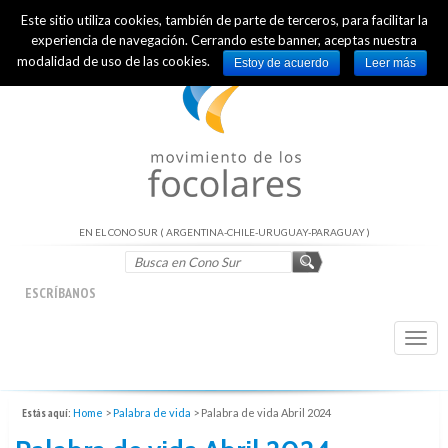
Este sitio utiliza cookies, también de parte de terceros, para facilitar la
INTERNATIONAL OFFICIAL WEBSITE
experiencia de navegación. Cerrando este banner, aceptas nuestra
modalidad de uso de las cookies.
Estoy de acuerdo
Leer más
EN EL CONO SUR ( ARGENTINA-CHILE-URUGUAY-PARAGUAY )
ESCRÍBANOS
Togg
navi
Estás aquí:
Home
>
Palabra de vida
>
Palabra de vida Abril 2024